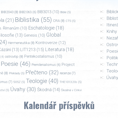
Biblic
BIB3013
(10)
BIB2043
(8)
BIB2063
(6)
Bible
(5)
Biblis
Biblistika
(55)
la
(21)
CRA
(8)
CTS
(5)
Itiner
Eschatologie
(18)
p. Římanům
(10)
Knihy
Global
ilosofie
(13)
Genesis
(10)
Neza
24)
Kontroverze
(12)
Hermeneutika
(8)
Ostro
Literatura
(18)
Kázání
(13)
LIT1213
(15)
Poesi
Pentekostalismus
(10)
ostrovtip
(8)
Politi
(4)
Poesie
(46)
Techn
Project
Premilenialismus
(6)
Teolo
Přečteno
(32)
ně
(8)
recenze
(7)
Překlady
(5)
Úvah
Teologie
(40)
ismus
(7)
SOSZ
(5)
THE1013.20s
(5)
Úvahy
(30)
Škodná
(14)
ctví
(5)
Škodná v Církvi
Kalendář příspěvků