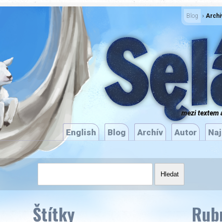
­
Blog
›
Archi
Sęl
mezi textem 
English
Blog
Archív
Autor
Naj
Štítky
Rub