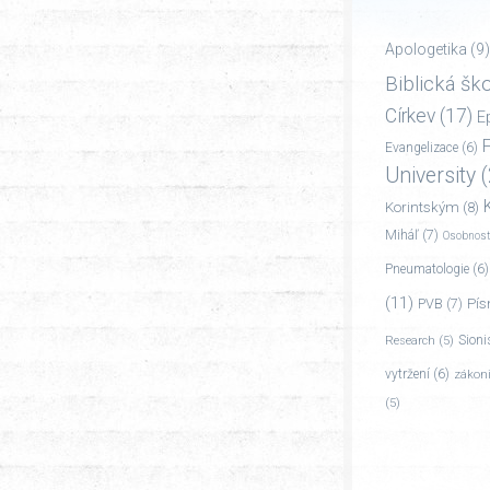
Apologetika
(9)
Biblická ško
Církev
(17)
E
F
Evangelizace
(6)
University
(
Korintským
(8)
Miháľ
(7)
Osobnost
Pneumatologie
(6)
(11)
PVB
(7)
Pís
Sion
Research
(5)
vytržení
(6)
zákoni
(5)