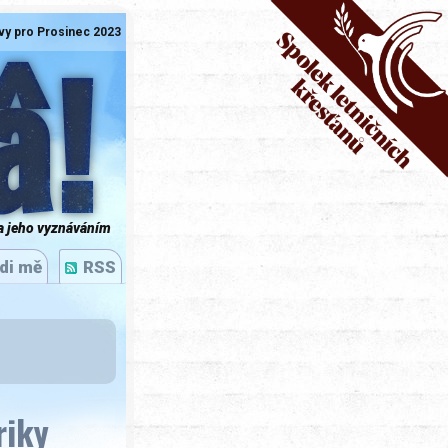
vy pro Prosinec 2023
â!
a jeho vyznáváním
di mě
RSS
riky