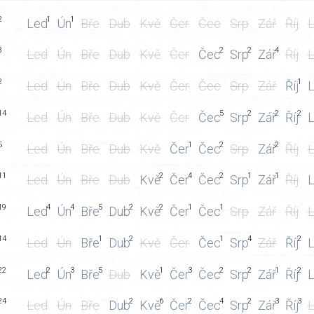
2
1
1
Led
Ún
Bře
Dub
Kvě
Čer
Čec
Srp
Zář
Říj
L
8
2
2
4
Led
Ún
Bře
Dub
Kvě
Čer
Čec
Srp
Zář
Říj
L
2
1
Led
Ún
Bře
Dub
Kvě
Čer
Čec
Srp
Zář
Říj
L
14
5
2
2
2
Led
Ún
Bře
Dub
Kvě
Čer
Čec
Srp
Zář
Říj
L
5
1
2
2
Led
Ún
Bře
Dub
Kvě
Čer
Čec
Srp
Zář
Říj
L
11
2
4
2
1
1
Led
Ún
Bře
Dub
Kvě
Čer
Čec
Srp
Zář
Říj
L
19
4
4
5
2
2
1
1
Led
Ún
Bře
Dub
Kvě
Čer
Čec
Srp
Zář
Říj
L
14
1
2
1
4
2
Led
Ún
Bře
Dub
Kvě
Čer
Čec
Srp
Zář
Říj
L
22
2
3
5
1
3
2
2
1
2
Led
Ún
Bře
Dub
Kvě
Čer
Čec
Srp
Zář
Říj
L
24
2
6
2
4
2
3
3
Led
Ún
Bře
Dub
Kvě
Čer
Čec
Srp
Zář
Říj
L