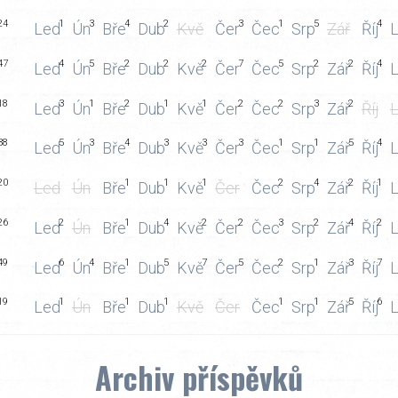
24
1
3
4
2
3
1
5
4
Led
Ún
Bře
Dub
Kvě
Čer
Čec
Srp
Zář
Říj
L
47
4
5
2
2
2
7
5
2
2
4
Led
Ún
Bře
Dub
Kvě
Čer
Čec
Srp
Zář
Říj
L
18
3
1
2
1
1
2
2
3
2
Led
Ún
Bře
Dub
Kvě
Čer
Čec
Srp
Zář
Říj
L
38
5
3
4
3
3
3
1
1
5
4
Led
Ún
Bře
Dub
Kvě
Čer
Čec
Srp
Zář
Říj
L
20
1
1
1
2
4
2
1
Led
Ún
Bře
Dub
Kvě
Čer
Čec
Srp
Zář
Říj
L
26
2
1
4
2
2
3
2
4
2
Led
Ún
Bře
Dub
Kvě
Čer
Čec
Srp
Zář
Říj
L
49
6
4
1
5
7
5
2
1
3
7
Led
Ún
Bře
Dub
Kvě
Čer
Čec
Srp
Zář
Říj
L
19
1
1
1
1
1
5
6
Led
Ún
Bře
Dub
Kvě
Čer
Čec
Srp
Zář
Říj
L
Archiv příspěvků