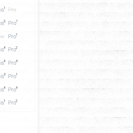
1
is
Pro
5
7
is
Pro
1
is
Pro
4
2
is
Pro
4
4
is
Pro
3
1
is
Pro
4
4
is
Pro
1
2
is
Pro