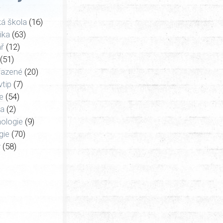
ká škola
(16)
tika
(63)
ář
(12)
(51)
řazené
(20)
vtip
(7)
e
(54)
ka
(2)
ologie
(9)
gie
(70)
y
(58)