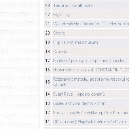
23
Tak pravil Zarathustra
22
Myšlenky
21
Výklad epištoly k Římanům (The Normal Chri
20
Chatrč
19
Filipika proti misomusům
18
Citadela
17
Současné pokusy o interpretaci evangelia
16
Nepřemožitelné světlo II. KONSTANTIN FIL
Rozprava o metodě, jak správně vést svůj r
15
vědách
14
Svatý Pavel – Apoštol pohanů
13
Bázeň a chvění; Nemoc k smrti
12
Spravedlnost Boží (Výklad epištoly Římanů
11
Otázka viny (Příspěvek k německé otázce)