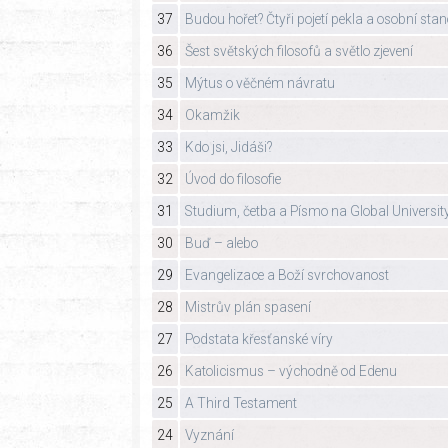
37
Budou hořet? Čtyři pojetí pekla a osobní sta
36
Šest světských filosofů a světlo zjevení
35
Mýtus o věčném návratu
34
Okamžik
33
Kdo jsi, Jidáši?
32
Úvod do filosofie
31
Studium, četba a Písmo na Global Universit
30
Buď – alebo
29
Evangelizace a Boží svrchovanost
28
Mistrův plán spasení
27
Podstata křesťanské víry
26
Katolicismus – východně od Edenu
25
A Third Testament
24
Vyznání