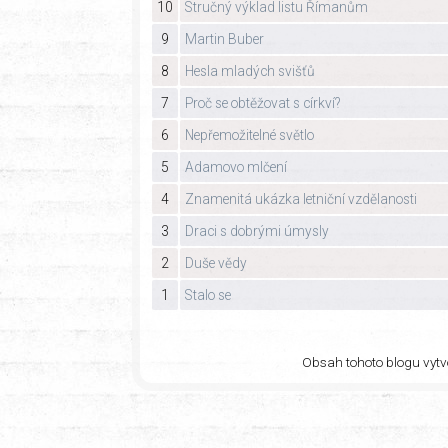
10
Stručný výklad listu Římanům
9
Martin Buber
8
Hesla mladých svišťů
7
Proč se obtěžovat s církví?
6
Nepřemožitelné světlo
5
Adamovo mlčení
4
Znamenitá ukázka letniční vzdělanosti
3
Draci s dobrými úmysly
2
Duše vědy
1
Stalo se
Obsah tohoto blogu vytvo