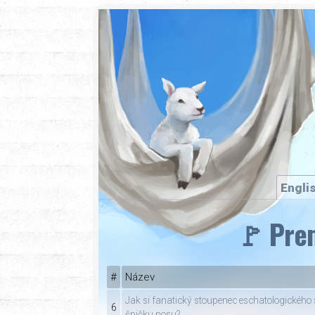
Engli
🚩 Pre
#
Název
Jak si fanatický stoupenec eschatologickéh
6
špičku nosu?