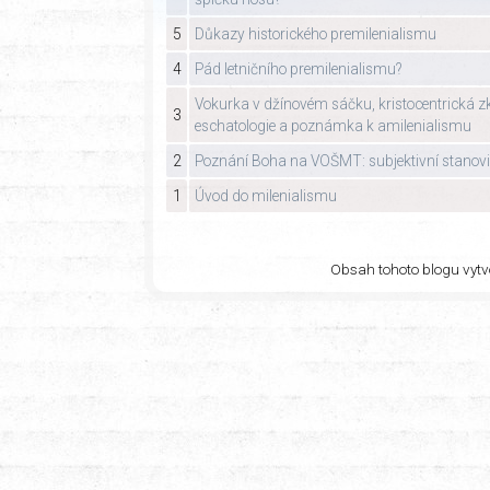
5
Důkazy historického premilenialismu
4
Pád letničního premilenialismu?
Vokurka v džínovém sáčku, kristocentrická zk
3
eschatologie a poznámka k amilenialismu
2
Poznání Boha na VOŠMT: subjektivní stanov
1
Úvod do milenialismu
Obsah tohoto blogu vytvo