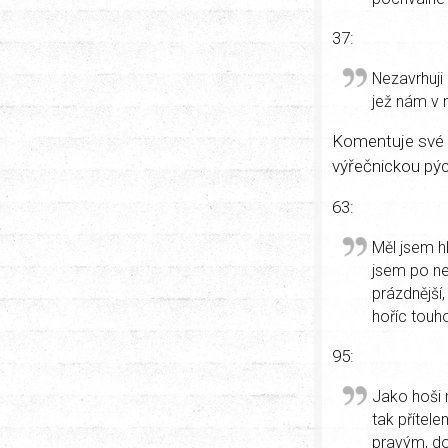
37:
Nezavrhuji
jež nám v 
Komentuje své d
výřečnickou pý
63:
Měl jsem hl
jsem po ne
prázdnější
hoříc touho
95:
Jako hoši r
tak přítele
pravým, dok