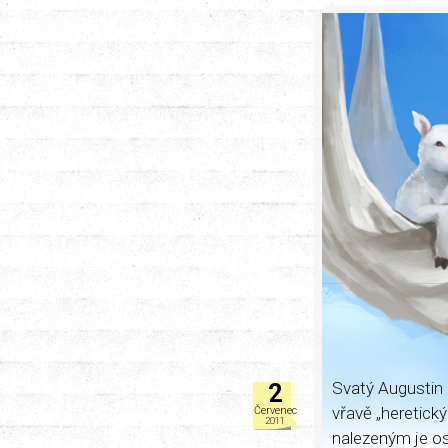
Svatý Augustin 
2
vřavě „heretický
Červenec
2011
nalezeným je os