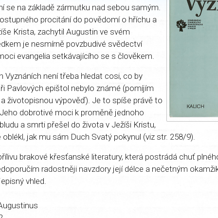
ení se na základě zármutku nad sebou samým.
ostupného procitání do povědomí o hříchu a
íše Krista, zachytil Augustin ve svém
edkem je nesmírně povzbudivé svědectví
moci evangelia setkávajícího se s člověkem.
 Vyznáních není třeba hledat cosi, co by
i Pavlových epištol nebylo známé (pomíjím
u a životopisnou výpověď). Je to spíše právě to
 Jeho dobrotivé moci k proměně jednoho
bludu a smrti přešel do života v Ježíši Kristu,
 oblékl, jak mu sám Duch Svatý pokynul (viz str. 258/9).
řílivu brakové křesťanské literatury, která postrádá chuť plnéh
doporučím radostněji navzdory její délce a nečetným okamži
jepisný vhled.
 Augustinus
2