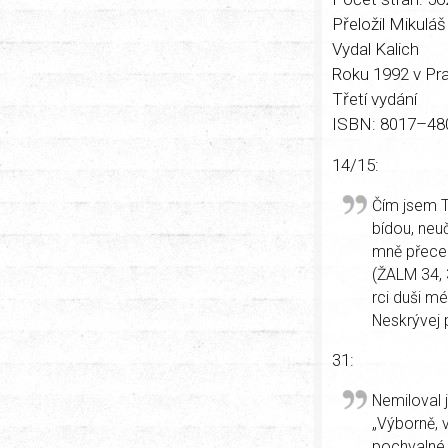
Přeložil Mikuláš
Vydal Kalich
Roku 1992 v Pr
Třetí vydání
ISBN: 8017–48
14/15:
Čím jsem T
bídou, neuč
mně přece 
(ŽALM 34, 
rci duši m
Neskrývej p
31:
Nemiloval 
„Výborně, 
pochvalné „