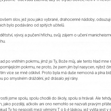
 ovšem slov, jež jsou jako vybrané, drahocenné nádoby; odsuzuji 
nich bylo podáváno od spitých učitelů.
ětství, vývoj a pučení hříchu, svůj zájem o učení manicheism
chu.
ad po vnitřním pokrmu, jímž jsi Ty, Bože můj, ale tento hlad mne n
pomíjejícím pokrmu, ne proto, že jsem jím byl nasycen, nýbrž čí
, tím více se mně ošklivil. Proto byla má duše nemocná a plna bíd
u po smyslném dráždění, jež drásalo její rány.
ostli jsme spolu, spolu chodili do školy, spolu si hrávali. Ale teh
m, jako později, ačkoliv ani ono nemohlo se nazvati pravým přátel
ud Ty ho nespojíš mezi věrnými T o b ě láskou, jež vylita jest v 