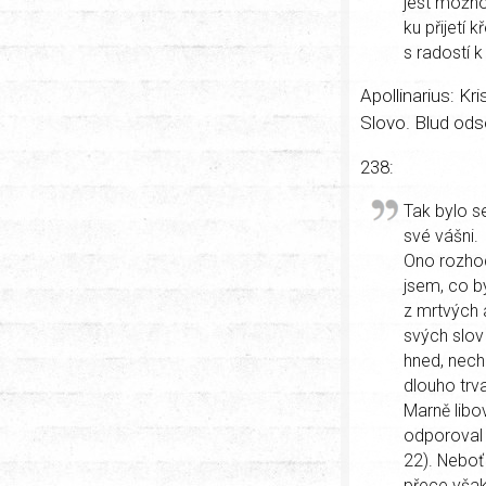
jest možno
ku přijetí 
s radostí k
Apollinarius: Kr
Slovo. Blud odso
238:
Tak bylo se
své vášni.
Ono rozhod
jsem, co b
z mrtvých a
svých slov
hned, nech 
dlouho trva
Marně libo
odporoval 
22). Neboť
přece však