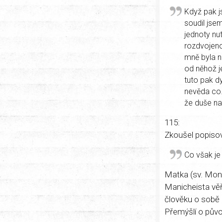
Když pak j
soudil jse
jednoty nu
rozdvojeno
mně byla n
od něhož j
tuto pak d
nevěda co.
že duše na
115:
Zkoušel popisov
Co však je 
Matka (sv. Moni
Manicheista věři
člověku o sobě ci
Přemýšlí o půvo