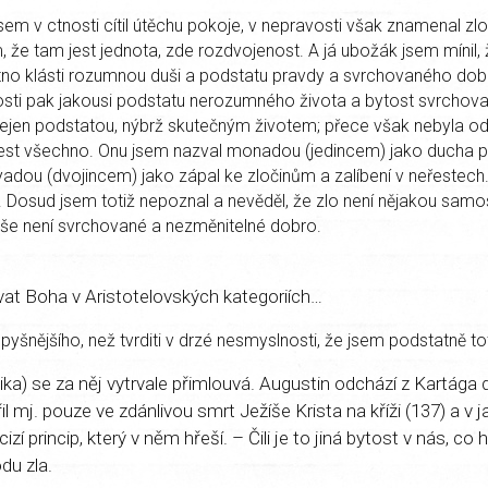
sem v ctnosti cítil útěchu pokoje, v nepravosti však znamenal zlo
m, že tam jest jednota, zde rozdvojenost. A já ubožák jsem mínil,
tno klásti rozumnou duši a podstatu pravdy a svrchovaného dobr
sti pak jakousi podstatu nerozumného života a bytost svrchovan
ejen podstatou, nýbrž skutečným životem; přece však nebyla od
est všechno. Onu jsem nazval monadou (jedincem) jako ducha p
yadou (dvojincem) jako zápal ke zločinům a zalíbení v neřestech.
 Dosud jsem totiž nepoznal a nevěděl, že zlo není nějakou samo
še není svrchované a nezměnitelné dobro.
at Boha v Aristotelovských kategoriích…
pyšnějšího, než tvrditi v drzé nesmyslnosti, že jsem podstatně to
ka) se za něj vytrvale přimlouvá. Augustin odchází z Kartága
l mj. pouze ve zdánlivou smrt Ježíše Krista na kříži (137) a v jak
zí princip, který v něm hřeší. – Čili je to jiná bytost v nás, co h
du zla.