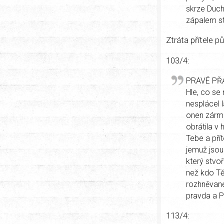
skrze Duch
zápalem st
Ztráta přítele 
103/4:
PRAVÉ PŘ
Hle, co se 
nesplácel 
onen zármut
obrátila v
Tebe a přít
jemuž jsou 
který stvoř
než kdo Tě
rozhněvané
pravda a P
113/4: