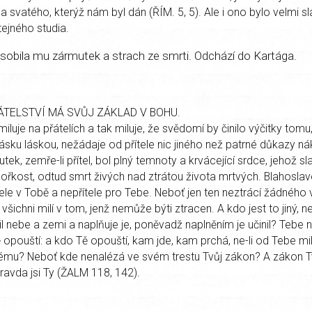
a svatého, kterýž nám byl dán (ŘÍM. 5, 5). Ale i ono bylo velmi s
ejného studia.
působila mu zármutek a strach ze smrti. Odchází do Kartága.
ÁTELSTVÍ MÁ SVŮJ ZÁKLAD V BOHU.
miluje na přátelích a tak miluje, že svědomí by činilo výčitky tomu
lásku láskou, nežádaje od přítele nic jiného než patrné důkazy ná
ek, zemře-li přítel, bol plný temnoty a krvácející srdce, jehož s
 hořkost, odtud smrt živých nad ztrátou života mrtvých. Blahoslav
ele v Tobě a nepřítele pro Tebe. Neboť jen ten neztrácí žádného v
všichni milí v tom, jenž nemůže býti ztracen. A kdo jest to jiný, n
il nebe a zemi a naplňuje je, poněvadž naplněním je učinil? Tebe n
 opouští: a kdo Tě opouští, kam jde, kam prchá, ne-li od Tebe mi
mu? Neboť kde nenalézá ve svém trestu Tvůj zákon? A zákon Tv
ravda jsi Ty (ŽALM 118, 142).