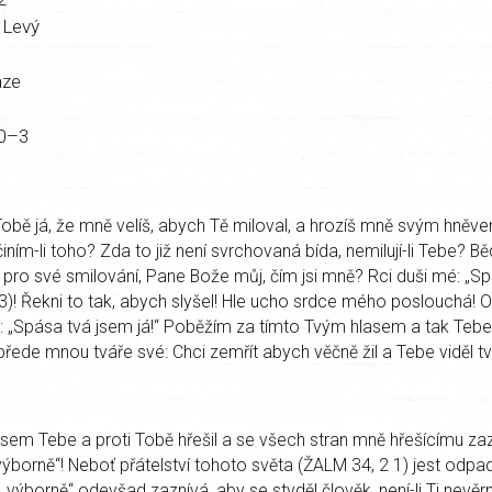
 Levý
aze
0–3
obě já, že mně velíš, abych Tě miloval, a hrozíš mně svým hněve
iním-li toho? Zda to již není svrchovaná bída, nemilují-li Tebe? B
pro své smilování, Pane Bože můj, čím jsi mně? Rci duši mé: „Sp
3)! Řekni to tak, abych slyšel! Hle ucho srdce mého poslouchá! Ot
é: „Spása tvá jsem já!“ Poběžím za tímto Tvým hlasem a tak Tebe
řede mnou tváře své: Chci zemřít abych věčně žil a Tebe viděl tvá
jsem Tebe a proti Tobě hřešil a se všech stran mně hřešícímu za
výborně“! Neboť přátelství tohoto světa (ŽALM 34, 2 1) jest odp
výborně“ odevšad zaznívá, aby se styděl člověk, není-li Ti nevěrn