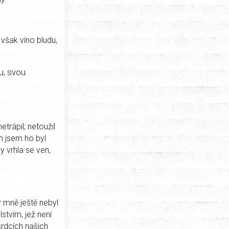
však víno bludu,
u, svou
etrápil; netoužil
m jsem ho byl
y vrhla se ven,
dy mně ještě nebyl
stvím, jež není
srdcích našich