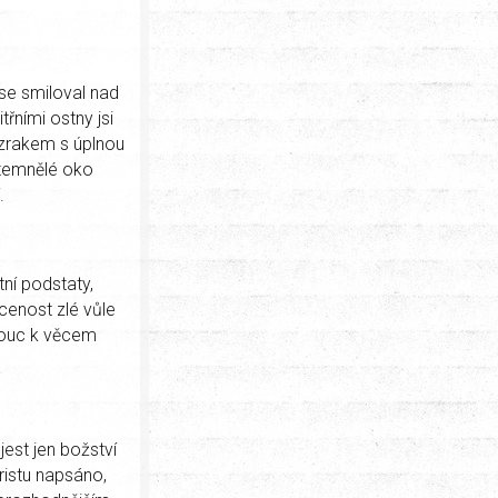
 se smiloval nad
řními ostny jsi
zrakem s úplnou
ztemnělé oko
.
tní podstaty,
ácenost zlé vůle
lnouc k věcem
 jest jen božství
ristu napsáno,