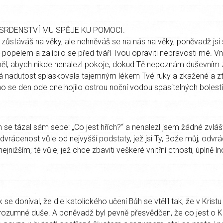
OSRDENSTVÍ MU SPĚJE KU POMOCI.
, zůstáváš na věky, ale nehněváš se na nás na věky, poněvadž jsi
opelem a zalíbilo se před tváří Tvou opraviti nepravosti mé. Vnit
l, abych nikde nenalezl pokoje, dokud Tě nepoznám duševním 
Má nadutost splaskovala tajemným lékem Tvé ruky a zkažené a 
 se den ode dne hojilo ostrou noční vodou spasitelných bolestí
 se tázal sám sebe: „Co jest hřích?“ a nenalezl jsem žádné zvláš
dvrácenost vůle od nejvyšší podstaty, jež jsi Ty, Bože můj; odvr
jnižším, té vůle, jež chce zbaviti veškeré vnitřní ctnosti, úplně 
k se doníval, že dle katolického učení Bůh se vtělil tak, že v Kristu
 rozumné duše. A poněvadž byl pevně přesvědčen, že co jest o K