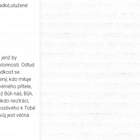
ladké,utužené
, jenž by
klonnosti. Odtud
ladkost se
ený, kdo miluje
ěrného přítele,
ež Bůh náš, Bůh,
ikdo neztrácí,
lostivého k Tobě
ůj jest věčná