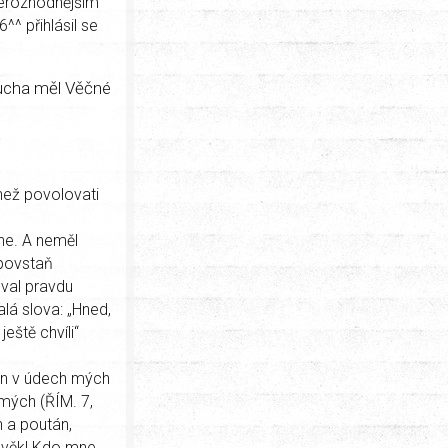
nerozhodnějším
6^^ přihlásil se
 ducha měl Věčné
 než povolovati
mne. A neměl
 povstaň
oval pravdu
lá slova: „Hned,
eště chvíli“
kon v údech mých
mých (ŘÍM. 7,
n a poután,
lověk! Kdo mne