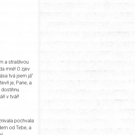
m a strašlivou
ěda mně! O zjev
ása tvá jsem já“
evři je, Pane, a
 dostihnu.
ří v tvář!
znívala pochvala:
adem od Tebe, a
ý.