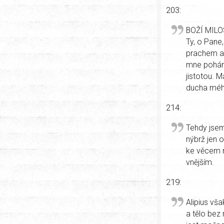
203:
BOŽÍ MIL
Ty, o Pane
prachem a p
mne poháně
jistotou. 
ducha mého
214:
Tehdy jsem
nýbrž jen o
ke věcem ne
vnějším.
219:
Alipius vša
a tělo bez