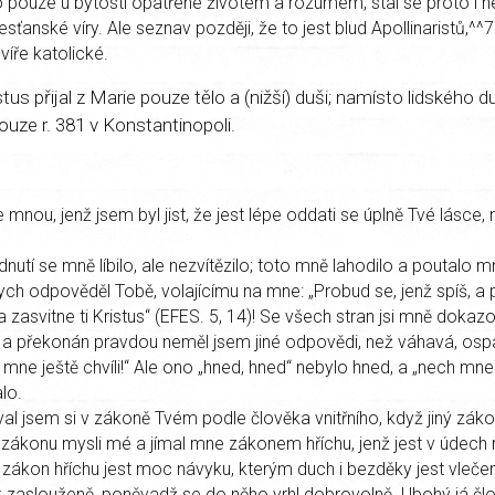
 pouze u bytosti opatřené životem a rozumem, stal se proto i 
křesťanské víry. Ale seznav později, že to jest blud Apollinaristů,^^7
 víře katolické.
istus přijal z Marie pouze tělo a (nižší) duši; namísto lidského
uze r. 381 v Konstan­tinopoli.
 mnou, jenž jsem byl jist, že jest lépe oddati se úplně Tvé lásce,
nutí se mně líbilo, ale nezvítězilo; toto mně lahodilo a poutalo 
ych odpověděl Tobě, volajícímu na mne: „Probud se, jenž spíš, a
 zasvitne ti Kristus“ (EFES. 5, 14)! Se všech stran jsi mně dokaz
 a překonán pravdou neměl jsem jiné odpovědi, než váhavá, ospa
mne ještě chvíli!“ Ale ono „hned, hned“ nebylo hned, a „nech mne j
lo.
val jsem si v zákoně Tvém podle člověka vnitřního, když jiný zá
zákonu mysli mé a jímal mne zákonem hříchu, jenž jest v údech 
 zákon hříchu jest moc návyku, kterým duch i bezděky jest vleče
 zaslouženě, poněvadž se do něho vrhl dobrovolně. Ubohý já č