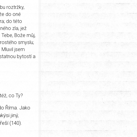
bu roztržky,
 že do oné
a; do této
ého zla, jež
 Tebe, Bože můj,
rostého smyslu;
 Mluvil jsem
statnou bytostí a
též, co Ty?
 do Říma. Jako
ýsi jiný,
řeší (140).