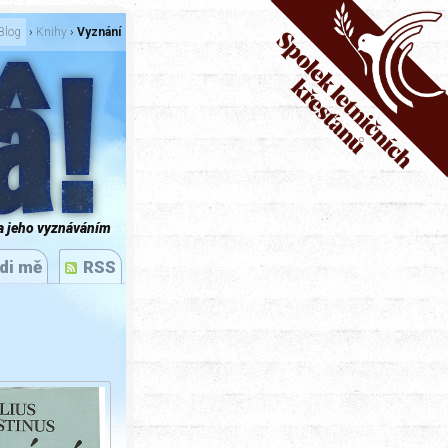
Blog
›
Knihy
›
Vyznání
â!
a jeho vyznáváním
di mě
RSS