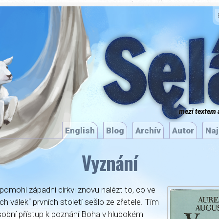
­
Sęl
mezi textem 
English
Blog
Archív
Autor
Naj
Vyznání
pomohl západní církvi znovu nalézt to, co ve
ch válek“ prvních století sešlo ze zřetele. Tím
obní přístup k poznání Boha v hlubokém