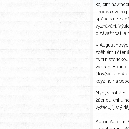
kajícím navrac
Proces svého p
spáse skrze Jež
vyznávání. Výsl
o závažnosti a 
V Augustinových
zběhlému čtenář
nyní historicko
vyznání Bohu o
člověka, který z 
když ho na sebe
Nyní, v dobách p
žádnou knihu ne
vyžadují jistý dě
Autor: Aurelius
Počet stran: 56