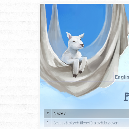
Engli

#
Název
1
Šest světských filosofů a světlo zjevení