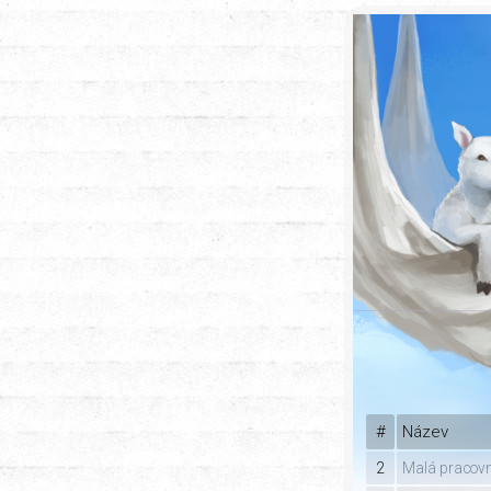
#
Název
2
Malá pracovn