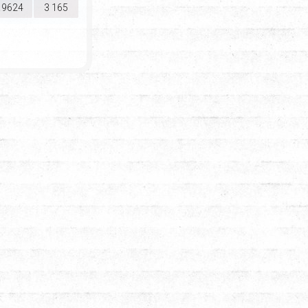
9624
3 165