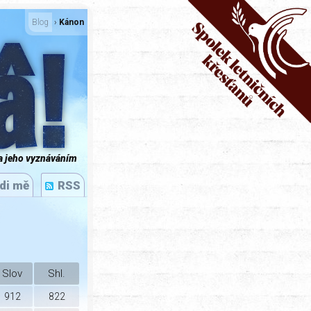
­
Blog
›
Kánon
â!
a jeho vyznáváním
di mě
RSS
Slov
Shl.
912
822