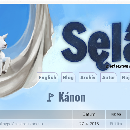
Sęl
mezi textem 
English
Blog
Archív
Autor
Naj
🚩 Kánon
Datum
Rubrika
í hypotéza stran kánonu
27. 4. 2015
Biblistika