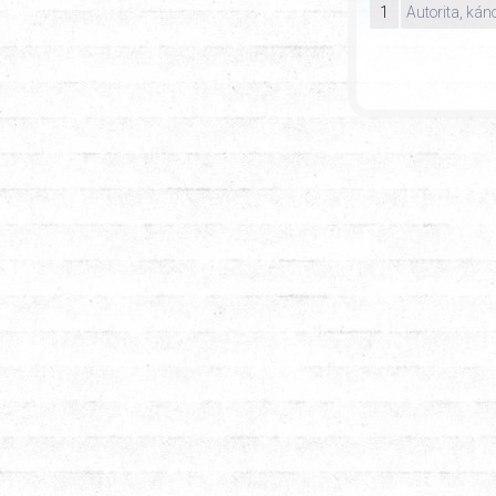
1
Autorita, kán