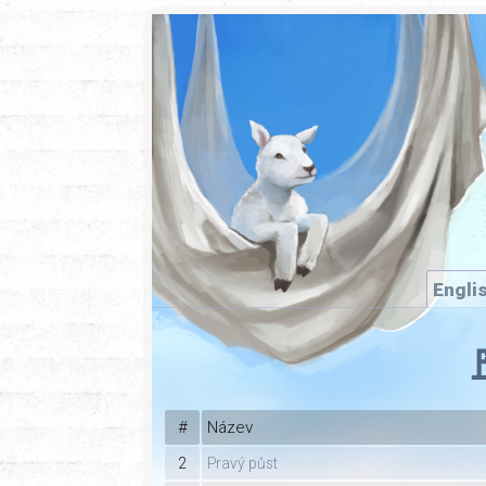
Engli

#
Název
2
Pravý půst