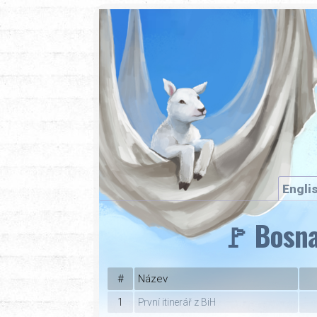
Engli
🚩 Bosna
#
Název
1
První itinerář z BiH