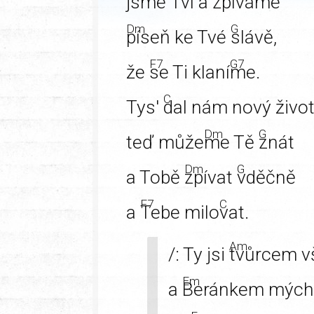
jsme
Tví a zpívá
me
Dm
G
píseň ke Tvé
slávě,
F7
G7
že
se Ti klaní
me.
C
Tys'
dal nám nový život
Dm
G
teď může
me Tě
znát
Dm
G
a Tobě
zpívat
vděčně
F7
C
a
Tebe milo
vat.
Am
/: Ty jsi
tvůrcem v
Em
a
Beránkem mých 