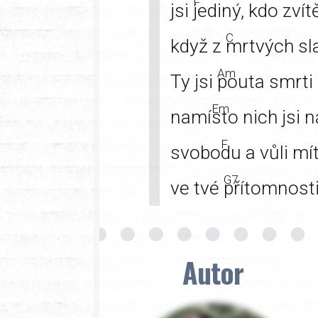
F
jsi
jediný, kdo zvítě
C
když z
mrtvých sla
Am
Ty jsi
pouta smrti 
Em
namí
sto nich jsi 
F
svobo
du a vůli mí
G7
ve tvé
přítomnosti 
Autor