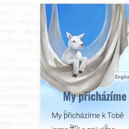
Engli
My přicházíme
C
My
přicházíme k Tobě
Dm
G