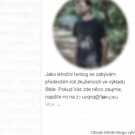
Jako letniční teolog se zabývám
především rolí zkušenosti ve výkladu
Bible. Pokud Vás zde něco zaujme,
napište mi na zɔ·uɐqnq@ๅǝɐɥɔᴉɯ.
Více →
Obsah tohoto blogu vytvo