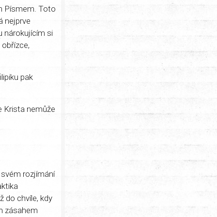
lým Písmem. Toto
á nejprve
 nárokujícím si
 obřízce,
lipiku pak
še Krista nemůže
e svém rozjímání
ktika
 do chvíle, kdy
ným zásahem