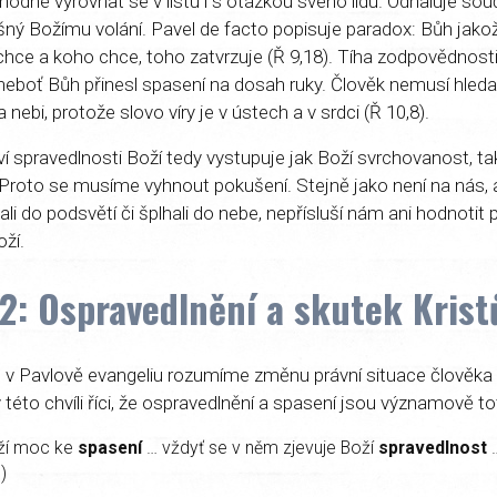
hodné vyrovnat se v listu i s otázkou svého lidu. Odhaluje sou
ušný Božímu volání. Pavel de facto popisuje paradox: Bůh jak
hce a koho chce, toho zatvrzuje (Ř 9,18). Tíha zodpovědnost
, neboť Bůh přinesl spasení na dosah ruky. Člověk nemusí hleda
 nebi, protože slovo víry je v ústech a v srdci (Ř 10,8).
í spravedlnosti Boží tedy vystupuje jak Boží svrchovanost, tak
Proto se musíme vyhnout pokušení. Stejně jako není na nás,
li do podsvětí či šplhali do nebe, nepřísluší nám ani hodnotit p
oží.
2: Ospravedlnění a skutek Krist
 v Pavlově evangeliu rozumíme změnu právní situace člověk
této chvíli říci, že ospravedlnění a spasení jsou významově t
oží moc ke
spasení
… vždyť se v něm zjevuje Boží
spravedlnost
…
)