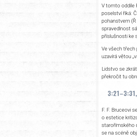
V tomto oddíle 
poselství říká: 
pohanstvem (Ř 1
spravedlnost sá
příslušnosti ke
Ve všech třech 
uzavírá větou „v
Lidstvo se zkrá
překročit tu o
3:21–3:31,
F. F. Bruceovi 
o estetice krit
starořímského di
se na scéně obj