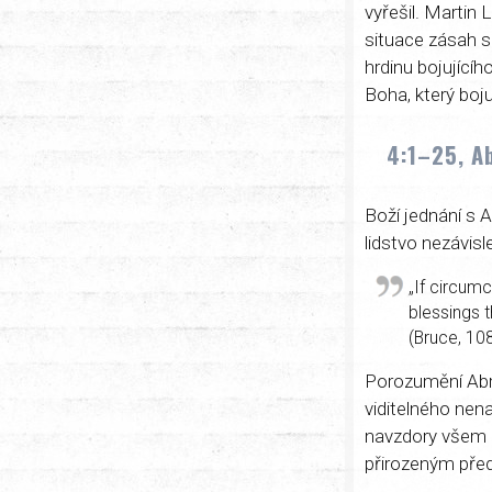
vyřešil. Martin 
situace zásah s
hrdinu bojující
Boha, který boju
4:1–25, A
Boží jednání s 
lidstvo nezávisl
„If circumc
blessings t
(Bruce, 10
Porozumění Abra
viditelného nen
navzdory všem n
přirozeným před