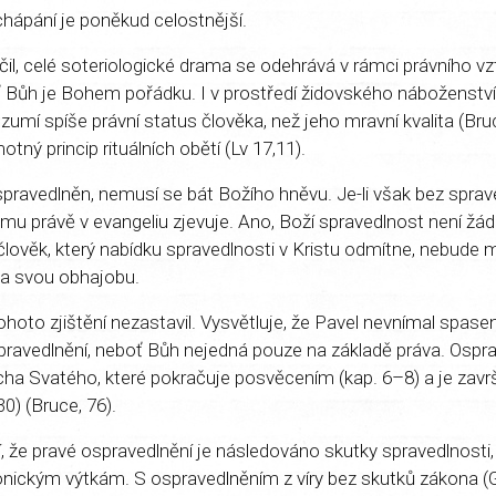
hápání je poněkud celostnější.
il, celé soteriologické drama se odehrává v rámci právního v
Bůh je Bohem pořádku. I v prostředí židovského náboženství
zumí spíše právní status člověka, než jeho mravní kvalita (Bru
ný princip rituálních obětí (Lv 17,11).
spravedlněn, nemusí se bát Božího hněvu. Je-li však bez sprave
ěmu právě v evangeliu zjevuje. Ano, Boží spravedlnost není žá
a člověk, který nabídku spravedlnosti v Kristu odmítne, nebude
 na svou obhajobu.
ohoto zjištění nezastavil. Vysvětluje, že Pavel nevnímal spasen
ravedlnění, neboť Bůh nejedná pouze na základě práva. Ospra
cha Svatého, které pokračuje posvěcením (kap. 6–8) a je zav
30) (Bruce, 76).
í, že pravé ospravedlnění je následováno skutky spravedlnosti, s
onickým výtkám. S ospravedlněním z víry bez skutků zákona (G