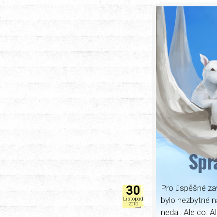
Spr
Pro úspěšné za
30
bylo nezbytné n
Listopad
2010
nedal. Ale co. A