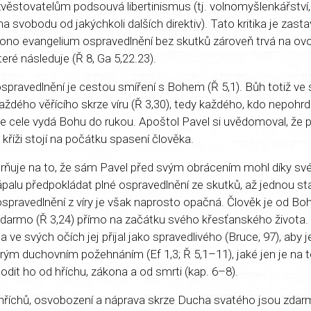
zvěstovatelům podsouvá libertinismus (tj. volnomyšlenkářství, 
a svobodu od jakýchkoli dalších direktiv). Tato kritika je zast
 ono evangelium ospravedlnění bez skutků zároveň trvá na ovo
teré následuje (Ř 8, Ga 5,22.23).
pravedlnění je cestou smíření s Bohem (Ř 5,1). Bůh totiž ve 
aždého věřícího skrze víru (Ř 3,30), tedy každého, kdo nepohrd
e cele vydá Bohu do rukou. Apoštol Pavel si uvědomoval, že 
 kříži stojí na počátku spasení člověka.
orňuje na to, že sám Pavel před svým obrácením mohl díky s
zápalu předpokládat plné ospravedlnění ze skutků, až jednou s
spravedlnění z víry je však naprosto opačná. Člověk je od Bo
darmo (Ř 3,24) přímo na začátku svého křesťanského života. 
 a ve svých očích jej přijal jako spravedlivého (Bruce, 97), aby 
ým duchovním požehnáním (Ef 1,3; Ř 5,1–11), jaké jen je na t
dit ho od hříchu, zákona a od smrti (kap. 6–8).
 hříchů, osvobození a náprava skrze Ducha svatého jsou zda