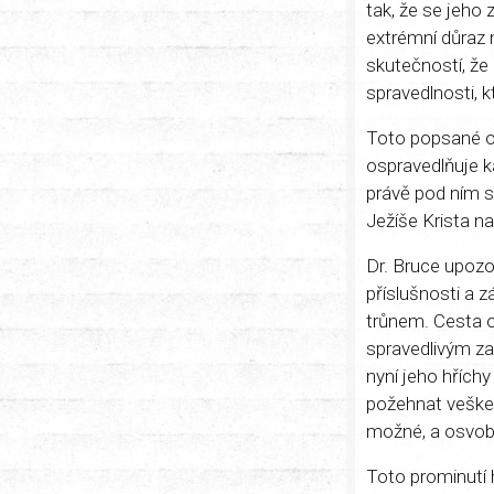
tak, že se jeho 
extrémní důraz n
skutečností, že
spravedlnosti, k
Toto popsané os
ospravedlňuje k
právě pod ním s
Ježíše Krista na
Dr. Bruce upoz
příslušnosti a 
trůnem. Cesta o
spravedlivým za
nyní jeho hříchy
požehnat vešker
možné, a osvobo
Toto prominutí