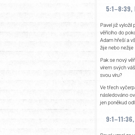
5:1–8:39,
Pavel již vyloži
věřícího do poko
Adam hřeší a vš
žije nebo nežije
Pak se nový věř
vírem svých váš
svou víru?
Ve třech vyčerp
následováno ovoc
jen poněkud odli
9:1–11:36,