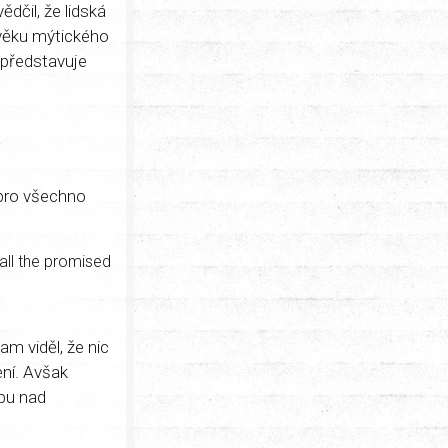
ědčil, že lidská
ověku mýtického
 představuje
 pro všechno
 all the promised
m viděl, že nic
ení. Avšak
ibu nad