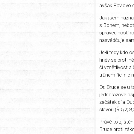
avšak Pavlovo c
Jak jsem naznač
s Bohem, neboť 
spravedlností ro
nasvědčuje samot
Je-li tedy kdo o
hněv se proti n
či vznětlivost 
trůnem říci nic
Dr. Bruce se u t
jednorázové osp
začátek díla Du
slávou (Ř 5,2; 8,
Právě to zjištěn
Bruce proti zák