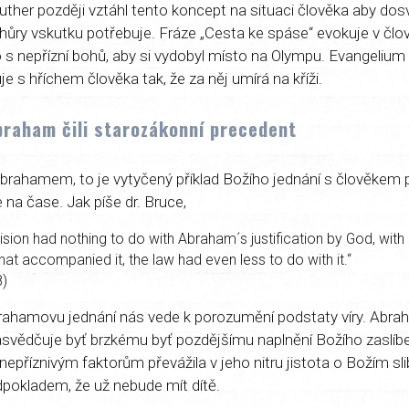
Luther později vztáhl tento koncept na situaci člověka aby dosv
hůry vskutku potřebuje. Fráze „Cesta ke spáse“ evokuje v čl
ho s nepřízní bohů, aby si vydobyl místo na Olympu. Evangelium
je s hříchem člověka tak, že za něj umírá na kříži.
braham čili starozákonní precedent
Abrahamem, to je vytyčený příklad Božího jednání s člověkem
e na čase. Jak píše dr. Bruce,
ision had nothing to do with Abraham´s jus­tification by God, with
hat accompanied it, the law had even less to do with it.“
8)
hamovu jednání nás vede k porozumění podstaty víry. Abraha
asvědčuje byť brzkému byť pozdějšímu naplnění Božího zaslíb
epříznivým faktorům převážila v jeho nitru jistota o Božím sl
pokladem, že už nebude mít dítě.