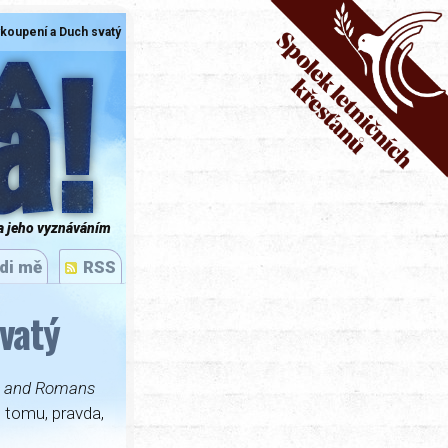
ykoupení a Duch svatý
â!
a jeho vyznáváním
di mě
RSS
vatý
ns and Romans
 tomu, pravda,