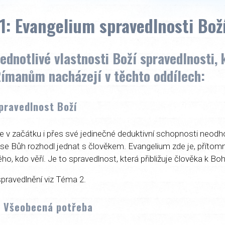
1: Evangelium spravedlnosti Bož
jednotlivé vlastnosti Boží spravedlnosti, 
 Římanům nacházejí v těchto oddílech:
Spravedlnost Boží
e v začátku i přes své jedinečné deduktivní schopnosti neodhod
se Bůh rozhodl jednat s člověkem. Evangelium zde je, přítomn
ho, kdo věří. Je to spravedlnost, která přibližuje člověka k Boh
pravedlnění viz Téma 2.
, Všeobecná potřeba