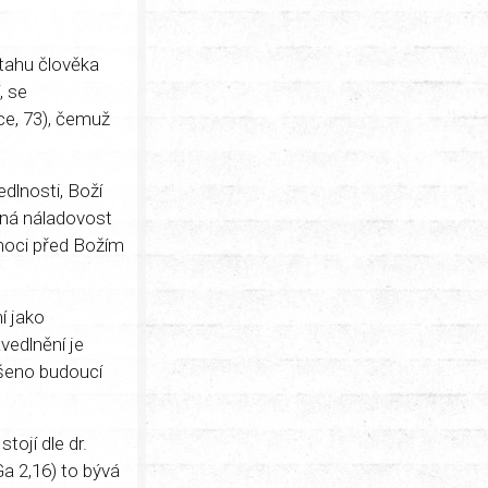
ztahu člověka
, se
ce, 73), čemuž
dlnosti, Boží
dná náladovost
 moci před Božím
í jako
vedlnění je
ršeno budoucí
tojí dle dr.
a 2,16) to bývá