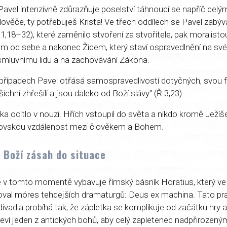
Pavel intenzivně zdůrazňuje poselství táhnoucí se napříč ce
Člověče, ty potřebuješ Krista! Ve třech oddílech se Pavel zabýv
,18–32), které zaměnilo stvoření za stvořitele, pak moralistou
m od sebe a nakonec Židem, který staví ospravedlnění na své
 smluvnímu lidu a na zachovávání Zákona.
případech Pavel otřásá samospravedlivostí dotyčných, svou fi
šichni zhřešili a jsou daleko od Boží slávy“ (Ř 3,23).
tka ocitlo v nouzi. Hřích vstoupil do světa a nikdo kromě Ježí
brovskou vzdálenost mezi člověkem a Bohem.
 Boží zásah do situace
se v tomto momentě vybavuje římský básník Horatius, který v
izoval móres tehdejších dramaturgů: Deus ex machina. Tato pra
vadla probíhá tak, že zápletka se komplikuje od začátku hry až
eví jeden z antických bohů, aby celý zapletenec nadpřiroze