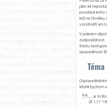
Pavel uznal za v
jako lid neposl
povolává koho c
leží na člověku
v podsvětí ani na
V jediném dějstv
zodpovědnost. 
Kristu sestupova
spravedlnosti B
Téma 
Ospravedlněním
Mohli bychom v 
„… je to B
(Ř 1,17–18