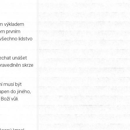
vým výkladem
tom prvním
všechno lidstvo
nechat unášet
pravedlněn skrze
ní musí být
apen do jiného,
Boží vůli.