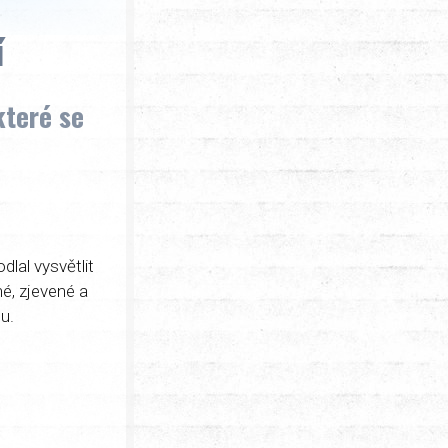
í
které se
lal vysvětlit
é, zjevené a
u.