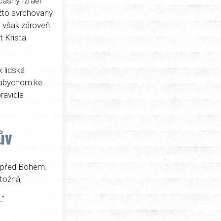
časný Izrael
ožto svrchovaný
i však zároveň
t Krista
 lidská
 abychom ke
ravidla
ův
a před Bohem.
otožná,
“