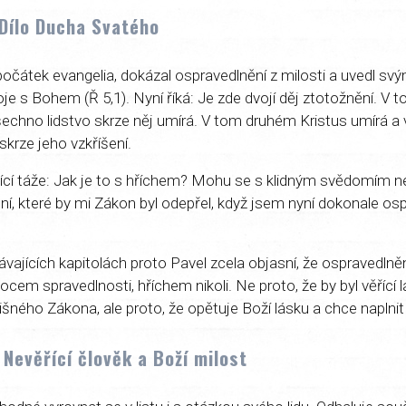
 Dílo Ducha Svatého
l počátek evangelia, dokázal ospravedlnění z milosti a uvedl s
je s Bohem (Ř 5,1). Nyní říká: Je zde dvojí děj ztotožnění. V 
echno lidstvo skrze něj umírá. V tom druhém Kristus umírá a 
 skrze jeho vzkříšení.
ící táže: Jak je to s hříchem? Mohu se s klidným svědomím 
ní, které by mi Zákon byl odepřel, když jsem nyní dokonale os
ávajících kapitolách proto Pavel zcela objasní, že ospravedlně
em spravedlnosti, hříchem nikoli. Ne proto, že by byl věřící l
šného Zákona, ale proto, že opětuje Boží lásku a chce naplnit 
 Nevěřící člověk a Boží milost