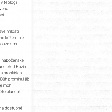
v teologii
avena
ci
své milosti
ne křížem ale
pouze smrt
vé náboženské
tane před Božím
ha prohlášen
Bůh prominul již
jej mohl
éto planetě
rma dostupné