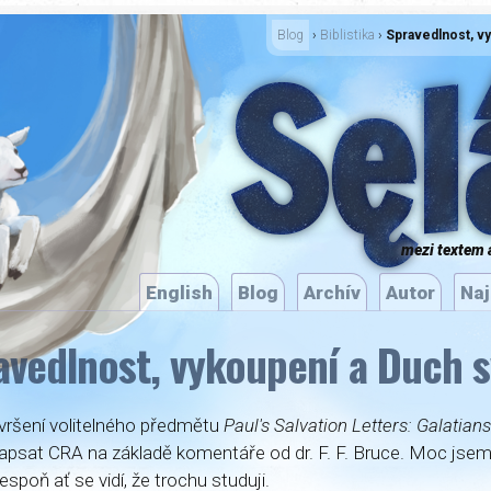
­
Blog
›
Biblistika
›
Spravedlnost, v
Sęl
mezi textem 
English
Blog
Archív
Autor
Naj
avedlnost, vykoupení a Duch s
vršení volitelného předmětu
Paul's Salvation Letters: Galatia
apsat CRA na základě komentáře od dr. F. F. Bruce. Moc jsem
lespoň ať se vidí, že trochu studuji.