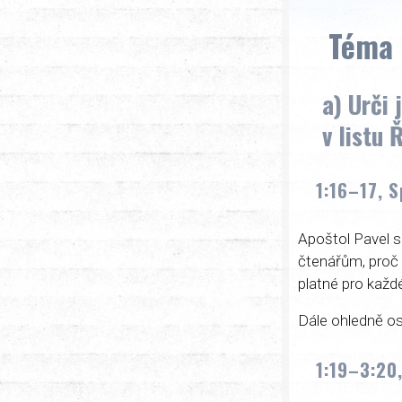
Téma 
a) Urči 
v listu
1:16–17, 
Apoštol Pavel s
čtenářům, proč 
platné pro každé
Dále ohledně os
1:19–3:20