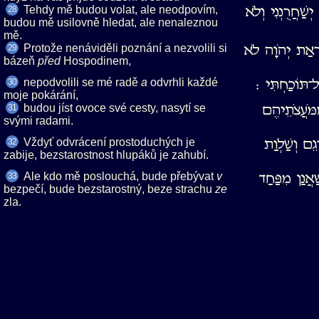
Tehdy mě budou volat, ale neodpovím,
ְשַׁחֲרֻנְנִי וְלֹא
28
budou mě usilovně hledat, ale nenaleznou
mě.
Protože nenáviděli poznání a nezvolili si
ִרְאַת יְהֹוָה לֹא
29
bázeň
Hospodinem,
nepodvolili se mé radě
odvrhli každé
ל־תּוֹכַחְתִּי ׃
30
moje pokárání,
budou jíst ovoce své cesty, nasytí se
ִמֹּעֲצֹתֵיהֶם
31
svými radami.
Vždyť odvrácení prostoduchých je
גֵם וְשַׁלְוַת
32
zabije, bezstarostnost hlupáků je zahubí.
Ale kdo mě poslouchá, bude přebývat
ַׁאֲנַן מִפַּחַד
33
bezpečí, bude bezstarostný, beze strachu
zla.