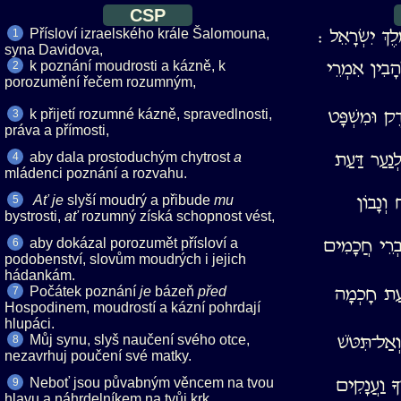
CSP
Přísloví izraelského krále Šalomouna,
לֶךְ יִשְׂרָאֵל ׃
1
syna Davidova,
k poznání moudrosti a kázně, k
ָבִין אִמְרֵי
2
porozumění řečem rozumným,
k přijetí rozumné kázně, spravedlnosti,
ק וּמִשְׁפָּט
3
práva a přímosti,
aby dala prostoduchým chytrost
נַעַר דַּעַת
4
mládenci poznání a rozvahu.
slyší moudrý a přibude
וְנָבוֹן
5
bystrosti,
rozumný získá schopnost vést,
aby dokázal porozumět přísloví a
ִבְרֵי חֲכָמִים
6
podobenství, slovům moudrých i jejich
hádankám.
Počátek poznání
bázeň
עַת חָכְמָה
7
Hospodinem, moudrostí a kázní pohrdají
hlupáci.
Můj synu, slyš naučení svého otce,
אַל־תִּטֹּשׁ
8
nezavrhuj poučení své matky.
Neboť jsou půvabným věncem na tvou
ָ וַעֲנָקִים
9
hlavu a náhrdelníkem na tvůj krk.