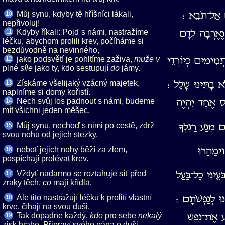
Můj synu, kdyby tě hříšníci lákali,
ם אַל־תֹּבֵא ׃
10
nepřivoluj!
Kdyby říkali: Pojď s námi, nastražíme
נֶאֶרְבָה לְדָם
11
léčku, abychom prolili krev, počíháme si
bezdůvodně na nevinného,
jako podsvětí je pohltíme zaživa,
תְמִימִים כְּיוֹרְדֵי
12
plné
jako ty, kdo sestupují
jámy.
Získáme všelijaký vzácný majetek,
א בָתֵּינוּ שָׁלָל ׃
13
naplníme si domy kořistí.
Nech svůj los padnout s námi, budeme
ִּיס אֶחָד יִהְיֶה
14
mít všichni jeden měšec.
Můj synu, nechoď s nimi po cestě, zdrž
ָם מְנַע רַגְלְךָ
15
svou nohu od jejich stezky,
neboť jejich nohy běží za zlem,
וִימַהֲרוּ
16
pospíchají prolévat krev.
Vždyť nadarmo se roztahuje síť před
ְעֵינֵי כָל־בַּעַל
17
zraky těch,
mají křídla.
Ale tito nastražují léčku k prolití vlastní
נוּ לְנַפְשֹׁתָם ׃
18
krve, číhají na svou duši.
Tak dopadne každý,
pro sebe
ַע אֶת־נֶפֶשׁ
19
zisk hrabe. Připraví svého pána o duši.