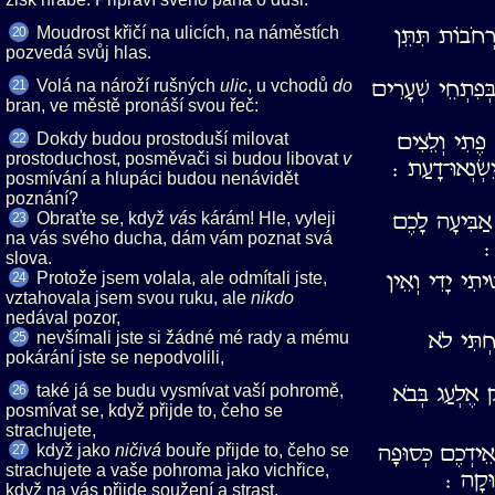
Moudrost křičí na ulicích, na náměstích
רְחֹבוֹת תִּתֵּן
20
pozvedá svůj hlas.
Volá na nároží rušných
, u vchodů
ְּפִתְחֵי שְׁעָרִים
21
bran, ve městě pronáší svou řeč:
Dokdy budou prostoduší milovat
 פֶתִי וְלֵצִים
22
prostoduchost, posměvači si budou libovat
שְׂנְאוּ־דָעַת ׃
posmívání a hlupáci budou nenávidět
poznání?
Obraťte se, když
kárám! Hle, vyleji
 אַבִּיעָה לָכֶם
23
na vás svého ducha, dám vám poznat svá
׃
slova.
Protože jsem volala, ale odmítali jste,
ִיתִי יָדִי וְאֵין
24
vztahovala jsem svou ruku, ale
nedával pozor,
nevšímali jste si žádné mé rady a mému
ַחְתִּי לֹא
25
pokárání jste se nepodvolili,
také já se budu vysmívat vaší pohromě,
ק אֶלְעַג בְּבֹא
26
posmívat se, když přijde to, čeho se
strachujete,
když jako
bouře přijde to, čeho se
ְאֵידְכֶם כְּסוּפָה
27
strachujete a vaše pohroma jako vichřice,
וּקָה ׃
když na vás přijde soužení a strast.