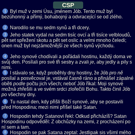
CSP
Byl muž v zemi Úsu, jménem Jób. Tento muž byl
1
bezúhonný a přímý, bohabojný a odvracející se od zlého.
Narodilo se mu sedm synů a tři dcery.
2
Jeho statek vydal
sedm tisíc ovcí a tři tisíce velbloudů,
3
pět set spřežení skotu a pět set oslic a velmi mnoho čeledi;
onen muž byl nejzámožnější ze všech synů východu.
Jeho synové chodívali a pořádali hostinu, každý doma
4
svůj den. Posílali pro své tři sestry a zvali
, aby jedly a pily s
nimi.
I stávalo se, když proběhly dny hostiny, že Jób
5
posílal a posvěcoval je, vstával časně ráno a přinášel zápalné
oběti
počtu jich všech; neboť Jób říkal: Moji synové
možná zhřešili a ve svém srdci zlořečili Bohu. Takto činil Jób
všechny dny.
Tu nastal den, kdy přišli Boží synové, aby se postavili
6
před Hospodina; mezi nimi přišel také Satan.
Hospodin tehdy Satanovi řekl: Odkud přicházíš? Satan
7
Hospodinu odpověděl: Z obchůzky na zemi, z procházení po
ní sem a tam.
Hospodin se pak Satana zeptal: Jestlipak sis všiml mého
8