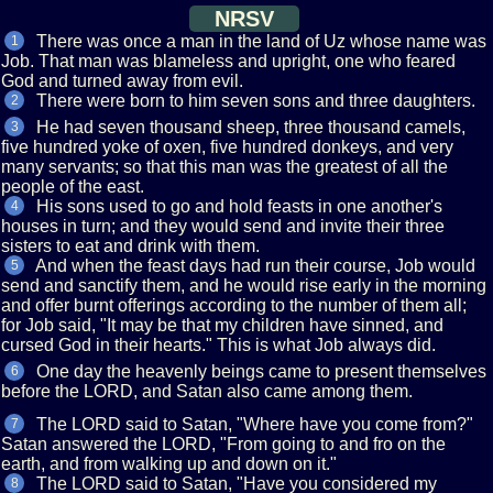
NRSV
There was once a man in the land of Uz whose name was
1
Job. That man was blameless and upright, one who feared
God and turned away from evil.
There were born to him seven sons and three daughters.
2
He had seven thousand sheep, three thousand camels,
3
five hundred yoke of oxen, five hundred donkeys, and very
many servants; so that this man was the greatest of all the
people of the east.
His sons used to go and hold feasts in one another's
4
houses in turn; and they would send and invite their three
sisters to eat and drink with them.
And when the feast days had run their course, Job would
5
send and sanctify them, and he would rise early in the morning
and offer burnt offerings according to the number of them all;
for Job said, "It may be that my children have sinned, and
cursed God in their hearts." This is what Job always did.
One day the heavenly beings came to present themselves
6
before the LORD, and Satan also came among them.
The LORD said to Satan, "Where have you come from?"
7
Satan answered the LORD, "From going to and fro on the
earth, and from walking up and down on it."
The LORD said to Satan, "Have you considered my
8