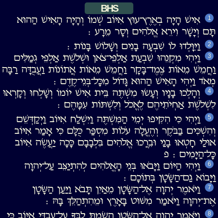
BHS
אִישׁ הָיָה בְאֶרֶץ־עוּץ אִיּוֹב שְׁמוֹ וְהָיָה הָאִישׁ הַהוּא
1
תָּם וְיָשָׁר וִירֵא אֱלֹהִים וְסָר מֵרָע ׃
וַיִּוָּלְדוּ לוֹ שִׁבְעָה בָנִים וְשָׁלוֹשׁ בָּנוֹת ׃
2
וַיְהִי מִקְנֵהוּ שִׁבְעַת אַלְפֵי־צֹאן וּשְׁלֹשֶׁת אַלְפֵי גְמַלִּים
3
וַחֲמֵשׁ מֵאוֹת צֶמֶד־בָּקָר וַחֲמֵשׁ מֵאוֹת אֲתוֹנוֹת וַעֲבֻדָּה רַבָּה
מְאֹד וַיְהִי הָאִישׁ הַהוּא גָּדוֹל מִכָּל־בְּנֵי־קֶדֶם ׃
וְהָלְכוּ בָנָיו וְעָשׂוּ מִשְׁתֶּה בֵּית אִישׁ יוֹמוֹ וְשָׁלְחוּ וְקָרְאוּ
4
לִשְׁלֹשֶׁת אַחְיֹתֵיהֶם לֶאֱכֹל וְלִשְׁתּוֹת עִמָּהֶם ׃
וַיְהִי כִּי הִקִּיפוּ יְמֵי הַמִּשְׁתֶּה וַיִּשְׁלַח אִיּוֹב וַיְקַדְּשֵׁם
5
וְהִשְׁכִּים בַּבֹּקֶר וְהֶעֱלָה עֹלוֹת מִסְפַּר כֻּלָּם כִּי אָמַר אִיּוֹב
אוּלַי חָטְאוּ בָנַי וּבֵרֲכוּ אֱלֹהִים בִּלְבָבָם כָּכָה יַעֲשֶׂה אִיּוֹב
כָּל־הַיָּמִים ׃ פ
וַיְהִי הַיּוֹם וַיָּבֹאוּ בְּנֵי הָאֱלֹהִים לְהִתְיַצֵּב עַל־יְהוָה
6
וַיָּבוֹא גַם־הַשָּׂטָן בְּתוֹכָם ׃
וַיֹּאמֶר יְהוָה אֶל־הַשָּׂטָן מֵאַיִן תָּבֹא וַיַּעַן הַשָּׂטָן
7
אֶת־יְהוָה וַיֹּאמַר מִשּׁוּט בָּאָרֶץ וּמֵהִתְהַלֵּךְ בָּהּ ׃
וַיֹּאמֶר יְהוָה אֶל־הַשָּׂטָן הֲשַׂמְתָּ לִבְּךָ עַל־עַבְדִּי אִיּוֹב כִּי
8