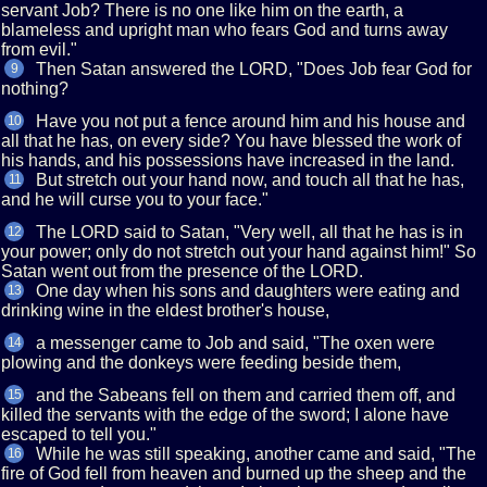
servant Job? There is no one like him on the earth, a
blameless and upright man who fears God and turns away
from evil."
Then Satan answered the LORD, "Does Job fear God for
9
nothing?
Have you not put a fence around him and his house and
10
all that he has, on every side? You have blessed the work of
his hands, and his possessions have increased in the land.
But stretch out your hand now, and touch all that he has,
11
and he will curse you to your face."
The LORD said to Satan, "Very well, all that he has is in
12
your power; only do not stretch out your hand against him!" So
Satan went out from the presence of the LORD.
One day when his sons and daughters were eating and
13
drinking wine in the eldest brother's house,
a messenger came to Job and said, "The oxen were
14
plowing and the donkeys were feeding beside them,
and the Sabeans fell on them and carried them off, and
15
killed the servants with the edge of the sword; I alone have
escaped to tell you."
While he was still speaking, another came and said, "The
16
fire of God fell from heaven and burned up the sheep and the