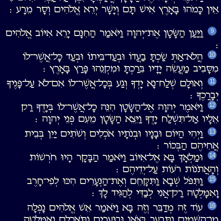
אֵין כָּמֹהוּ בָּאָרֶץ אִישׁ תָּם וְיָשָׁר יְרֵא אֱלֹהִים וְסָר מֵרָע ׃
וַיַּעַן הַשָּׂטָן אֶת־יְהוָה וַיֹּאמַר הַחִנָּם יָרֵא אִיּוֹב אֱלֹהִים
9
׃
הֲלֹא־אַתְּ שַׂכְתָּ בַעֲדוֹ וּבְעַד־בֵּיתוֹ וּבְעַד כָּל־אֲשֶׁר־לוֹ
10
מִסָּבִיב מַעֲשֵׂה יָדָיו בֵּרַכְתָּ וּמִקְנֵהוּ פָּרַץ בָּאָרֶץ ׃
וְאוּלָם שְׁלַח־נָא יָדְךָ וְגַע בְּכָל־אֲשֶׁר־לוֹ אִם־לֹא עַל־פָּנֶיךָ
11
יְבָרֲכֶךָּ ׃
וַיֹּאמֶר יְהוָה אֶל־הַשָּׂטָן הִנֵּה כָל־אֲשֶׁר־לוֹ בְּיָדֶךָ רַק
12
אֵלָיו אַל־תִּשְׁלַח יָדֶךָ וַיֵּצֵא הַשָּׂטָן מֵעִם פְּנֵי יְהוָה ׃
וַיְהִי הַיּוֹם וּבָנָיו וּבְנֹתָיו אֹכְלִים וְשֹׁתִים יַיִן בְּבֵית
13
אֲחִיהֶם הַבְּכוֹר ׃
וּמַלְאָךְ בָּא אֶל־אִיּוֹב וַיֹּאמַר הַבָּקָר הָיוּ חֹרְשׁוֹת
14
וְהָאֲתֹנוֹת רֹעוֹת עַל־יְדֵיהֶם ׃
וַתִּפֹּל שְׁבָא וַתִּקָּחֵם וְאֶת־הַנְּעָרִים הִכּוּ לְפִי־חָרֶב
15
וָאִמָּלְטָה רַק־אֲנִי לְבַדִּי לְהַגִּיד לָךְ ׃
עוֹד זֶה מְדַבֵּר וְזֶה בָּא וַיֹּאמַר אֵשׁ אֱלֹהִים נָפְלָה
16
מִן־הַשָּׁמַיִם וַתִּבְעַר בַּצֹּאן וּבַנְּעָרִים וַתֹּאכְלֵם וָאִמָּלְטָה