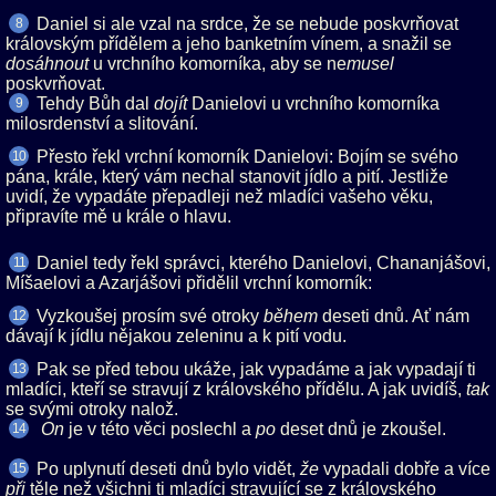
Daniel si ale vzal na srdce, že se nebude poskvrňovat
8
královským přídělem a jeho banketním vínem, a snažil se
u vrchního komorníka, aby se ne
poskvrňovat.
Tehdy Bůh dal
Danielovi u vrchního komorníka
9
milosrdenství a slitování.
Přesto řekl vrchní komorník Danielovi: Bojím se svého
10
pána, krále, který vám nechal stanovit jídlo a pití. Jestliže
uvidí, že vypadáte přepadleji než mladíci vašeho věku,
připravíte mě u krále o hlavu.
Daniel tedy řekl správci, kterého Danielovi, Chananjášovi,
11
Míšaelovi a Azarjášovi přidělil vrchní komorník:
Vyzkoušej prosím své otroky
deseti dnů. Ať nám
12
dávají k jídlu nějakou zeleninu a k pití vodu.
Pak se před tebou ukáže, jak vypadáme a jak vypadají ti
13
mladíci, kteří se stravují z královského přídělu. A jak uvidíš,
se svými otroky nalož.
je v této věci poslechl a
deset dnů je zkoušel.
14
Po uplynutí deseti dnů bylo vidět,
vypadali dobře a více
15
těle než všichni ti mladíci stravující se z královského