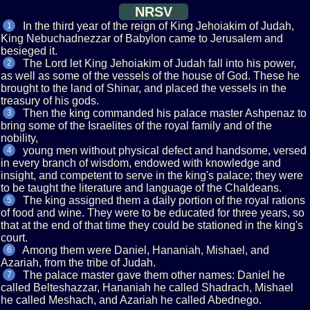
NRSV
In the third year of the reign of King Jehoiakim of Judah,
1
King Nebuchadnezzar of Babylon came to Jerusalem and
besieged it.
The Lord let King Jehoiakim of Judah fall into his power,
2
as well as some of the vessels of the house of God. These he
brought to the land of Shinar, and placed the vessels in the
treasury of his gods.
Then the king commanded his palace master Ashpenaz to
3
bring some of the Israelites of the royal family and of the
nobility,
young men without physical defect and handsome, versed
4
in every branch of wisdom, endowed with knowledge and
insight, and competent to serve in the king's palace; they were
to be taught the literature and language of the Chaldeans.
The king assigned them a daily portion of the royal rations
5
of food and wine. They were to be educated for three years, so
that at the end of that time they could be stationed in the king's
court.
Among them were Daniel, Hananiah, Mishael, and
6
Azariah, from the tribe of Judah.
The palace master gave them other names: Daniel he
7
called Belteshazzar, Hananiah he called Shadrach, Mishael
he called Meshach, and Azariah he called Abednego.