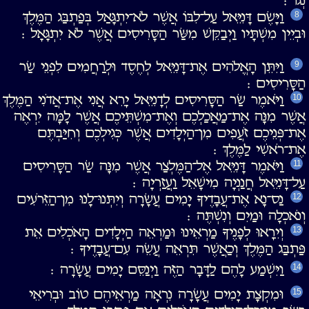
נְגוֹ ׃
וַיָּשֶׂם דָּנִיֵּאל עַל־לִבּוֹ אֲשֶׁר לֹא־יִתְגָּאַל בְּפַתְבַּג הַמֶּלֶךְ
8
וּבְיֵין מִשְׁתָּיו וַיְבַקֵּשׁ מִשַּׂר הַסָּרִיסִים אֲשֶׁר לֹא יִתְגָּאָל ׃
וַיִּתֵּן הָאֱלֹהִים אֶת־דָּנִיֵּאל לְחֶסֶד וּלְרַחֲמִים לִפְנֵי שַׂר
9
הַסָּרִיסִים ׃
וַיֹּאמֶר שַׂר הַסָּרִיסִים לְדָנִיֵּאל יָרֵא אֲנִי אֶת־אֲדֹנִי הַמֶּלֶךְ
10
אֲשֶׁר מִנָּה אֶת־מַאֲכַלְכֶם וְאֶת־מִשְׁתֵּיכֶם אֲשֶׁר לָמָּה יִרְאֶה
אֶת־פְּנֵיכֶם זֹעֲפִים מִן־הַיְלָדִים אֲשֶׁר כְּגִילְכֶם וְחִיַּבְתֶּם
אֶת־רֹאשִׁי לַמֶּלֶךְ ׃
וַיֹּאמֶר דָּנִיֵּאל אֶל־הַמֶּלְצַר אֲשֶׁר מִנָּה שַׂר הַסָּרִיסִים
11
עַל־דָּנִיֵּאל חֲנַנְיָה מִישָׁאֵל וַעֲזַרְיָה ׃
נַס־נָא אֶת־עֲבָדֶיךָ יָמִים עֲשָׂרָה וְיִתְּנוּ־לָנוּ מִן־הַזֵּרֹעִים
12
וְנֹאכְלָה וּמַיִם וְנִשְׁתֶּה ׃
וְיֵרָאוּ לְפָנֶיךָ מַרְאֵינוּ וּמַרְאֵה הַיְלָדִים הָאֹכְלִים אֵת
13
פַּתְבַּג הַמֶּלֶךְ וְכַאֲשֶׁר תִּרְאֵה עֲשֵׂה עִם־עֲבָדֶיךָ ׃
וַיִּשְׁמַע לָהֶם לַדָּבָר הַזֶּה וַיְנַסֵּם יָמִים עֲשָׂרָה ׃
14
וּמִקְצָת יָמִים עֲשָׂרָה נִרְאָה מַרְאֵיהֶם טוֹב וּבְרִיאֵי
15