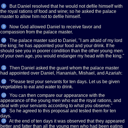
But Daniel resolved that he would not defile himself with
8
the royal rations of food and wine; so he asked the palace
master to allow him not to defile himself.
Now God allowed Daniel to receive favor and
9
compassion from the palace master.
The palace master said to Daniel, "I am afraid of my lord
10
the king; he has appointed your food and your drink. If he
should see you in poorer condition than the other young men
of your own age, you would endanger my head with the king."
Then Daniel asked the guard whom the palace master
11
had appointed over Daniel, Hananiah, Mishael, and Azariah:
"Please test your servants for ten days. Let us be given
12
vegetables to eat and water to drink.
You can then compare our appearance with the
13
appearance of the young men who eat the royal rations, and
deal with your servants according to what you observe."
So he agreed to this proposal and tested them for ten
14
days.
At the end of ten days it was observed that they appeared
15
better and fatter than all the young men who had been eating