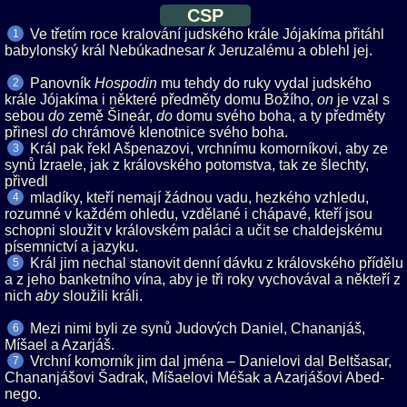
CSP
Ve třetím roce kralování judského krále Jójakíma přitáhl
1
babylonský král Nebúkadnesar
Jeruzalému a oblehl jej.
Panovník
mu tehdy do ruky vydal judského
2
krále Jójakíma i některé předměty domu Božího,
je vzal s
sebou
země Šineár,
domu svého boha, a ty předměty
přinesl
chrámové klenotnice svého boha.
Král pak řekl Ašpenazovi, vrchnímu komorníkovi, aby ze
3
synů Izraele, jak z královského potomstva, tak ze šlechty,
přivedl
mladíky, kteří nemají žádnou vadu, hezkého vzhledu,
4
rozumné v každém ohledu, vzdělané i chápavé, kteří jsou
schopni sloužit v královském paláci a učit se chaldejskému
písemnictví a jazyku.
Král jim nechal stanovit denní dávku z královského přídělu
5
a z jeho banketního vína, aby je tři roky vychovával a někteří z
nich
sloužili králi.
Mezi nimi byli ze synů Judových Daniel, Chananjáš,
6
Míšael a Azarjáš.
Vrchní komorník jim dal jména – Danielovi dal Beltšasar,
7
Chananjášovi Šadrak, Míšaelovi Méšak a Azarjášovi Abed-
nego.