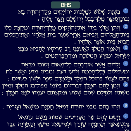
BHS
בִּשְׁנַת שָׁלוֹשׁ לְמַלְכוּת יְהוֹיָקִים מֶלֶךְ־יְהוּדָה בָּא
1
נְבוּכַדְנֶאצַּר מֶלֶךְ־בָּבֶל יְרוּשָׁלַםִ וַיָּצַר עָלֶיהָ ׃
וַיִּתֵּן אֲדֹנָי בְּיָדוֹ אֶת־יְהוֹיָקִים מֶלֶךְ־יְהוּדָה וּמִקְצָת כְּלֵי
2
בֵית־הָאֱלֹהִים וַיְבִיאֵם אֶרֶץ־שִׁנְעָר בֵּית אֱלֹהָיו וְאֶת־הַכֵּלִים
הֵבִיא בֵּית אוֹצַר אֱלֹהָיו ׃
וַיֹּאמֶר הַמֶּלֶךְ לְאַשְׁפְּנַז רַב סָרִיסָיו לְהָבִיא מִבְּנֵי
3
יִשְׂרָאֵל וּמִזֶּרַע הַמְּלוּכָה וּמִן־הַפַּרְתְּמִים ׃
יְלָדִים אֲשֶׁר אֵין־בָּהֶם כָּל־מְאוּם וְטוֹבֵי מַרְאֶה
4
וּמַשְׂכִּילִים בְּכָל־חָכְמָה וְיֹדְעֵי דַעַת וּמְבִינֵי מַדָּע וַאֲשֶׁר כֹּחַ
בָּהֶם לַעֲמֹד בְּהֵיכַל הַמֶּלֶךְ וּלֲלַמְּדָם סֵפֶר וּלְשׁוֹן כַּשְׂדִּים ׃
וַיְמַן לָהֶם הַמֶּלֶךְ דְּבַר־יוֹם בְּיוֹמוֹ מִפַּת־בַּג הַמֶּלֶךְ וּמִיֵּין
5
מִשְׁתָּיו וּלְגַדְּלָם שָׁנִים שָׁלוֹשׁ וּמִקְצָתָם יַעַמְדוּ לִפְנֵי הַמֶּלֶךְ ׃
וַיְהִי בָהֶם מִבְּנֵי יְהוּדָה דָּנִיֵּאל חֲנַנְיָה מִישָׁאֵל וַעֲזַרְיָה ׃
6
וַיָּשֶׂם לָהֶם שַׂר הַסָּרִיסִים שֵׁמוֹת וַיָּשֶׂם לְדָנִיֵּאל
7
בֵּלְטְשַׁאצַּר וְלַחֲנַנְיָה שַׁדְרַךְ וּלְמִישָׁאֵל מֵישַׁךְ וְלַעֲזַרְיָה עֲבֵד